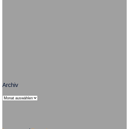
Freude im Job – So geht’s grundsätzlich
Zusammenarbeit macht Arbeit erfolgreich
Führungsversagen – Mobbing ist Chefsache
Archiv
Archiv