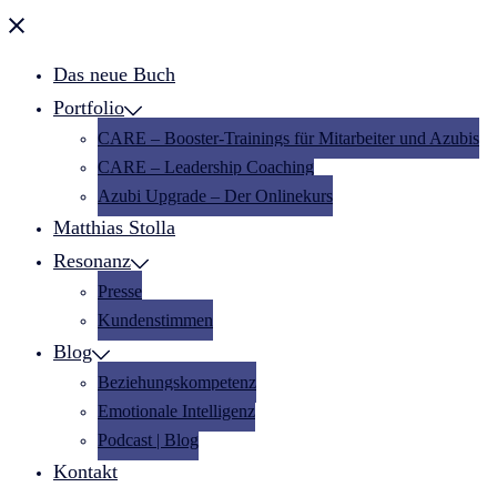
Menü
schließen
Das neue Buch
Portfolio
CARE – Booster-Trainings für Mitarbeiter und Azubis
CARE – Leadership Coaching
Azubi Upgrade – Der Onlinekurs
Matthias Stolla
Resonanz
Presse
Kundenstimmen
Blog
Beziehungskompetenz
Emotionale Intelligenz
Podcast | Blog
Kontakt