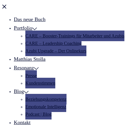
Menü
schließen
Das neue Buch
Portfolio
CARE – Booster-Trainings für Mitarbeiter und Azubis
CARE – Leadership Coaching
Azubi Upgrade – Der Onlinekurs
Matthias Stolla
Resonanz
Presse
Kundenstimmen
Blog
Beziehungskompetenz
Emotionale Intelligenz
Podcast | Blog
Kontakt