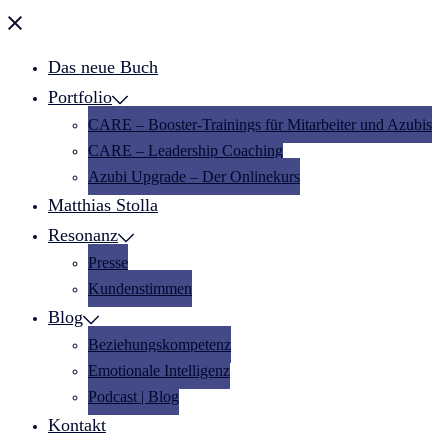
Menü
schließen
Das neue Buch
Portfolio
CARE – Booster-Trainings für Mitarbeiter und Azubis
CARE – Leadership Coaching
Azubi Upgrade – Der Onlinekurs
Matthias Stolla
Resonanz
Presse
Kundenstimmen
Blog
Beziehungskompetenz
Emotionale Intelligenz
Podcast | Blog
Kontakt