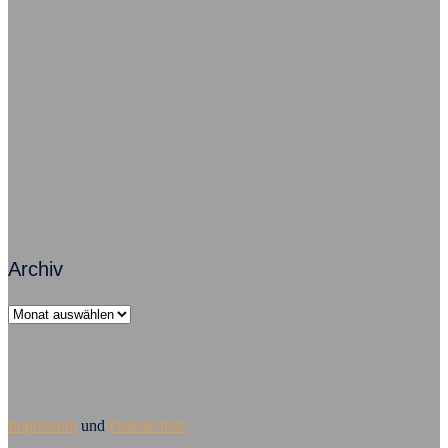
Freude im Job – So geht’s grundsätzlich
Zusammenarbeit macht Arbeit erfolgreich
Führungsversagen – Mobbing ist Chefsache
Archiv
Archiv
Impressum
und
Datenschutz