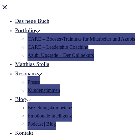
Menü
schließen
Das neue Buch
Portfolio
CARE – Booster-Trainings für Mitarbeiter und Azubis
CARE – Leadership Coaching
Azubi Upgrade – Der Onlinekurs
Matthias Stolla
Resonanz
Presse
Kundenstimmen
Blog
Beziehungskompetenz
Emotionale Intelligenz
Podcast | Blog
Kontakt