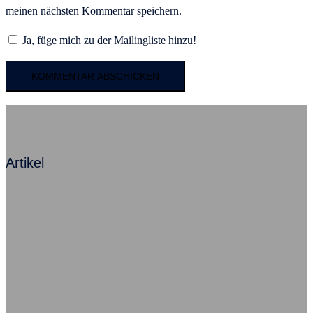
meinen nächsten Kommentar speichern.
Ja, füge mich zu der Mailingliste hinzu!
Artikel
Mit Angst zum Erfolg – Ein Kommentar
Beziehung ist alles, sagt Herr Neumann
Ausfallursache psychische Probleme