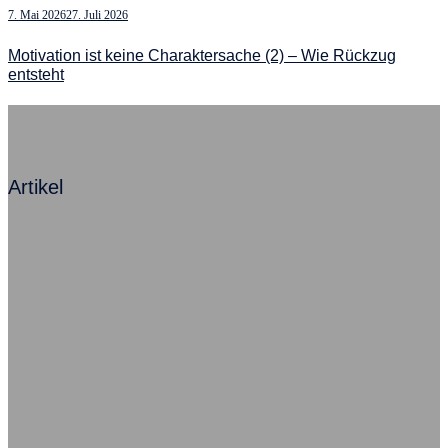
7. Mai 2026
27. Juli 2026
Motivation ist keine Charaktersache (2) – Wie Rückzug
entsteht
Artikel
Mit Angst zum Erfolg – Ein Kommentar
Beziehung ist alles, sagt Herr Neumann
Ausfallursache psychische Probleme
Warum Azubis heute depressiv werden