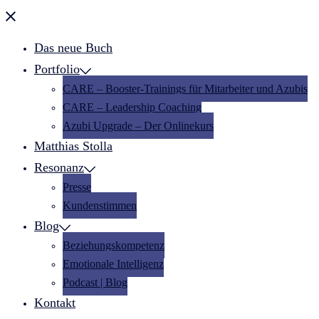
Menü
schließen
Das neue Buch
Portfolio
CARE – Booster-Trainings für Mitarbeiter und Azubis
CARE – Leadership Coaching
Azubi Upgrade – Der Onlinekurs
Matthias Stolla
Resonanz
Presse
Kundenstimmen
Blog
Beziehungskompetenz
Emotionale Intelligenz
Podcast | Blog
Kontakt