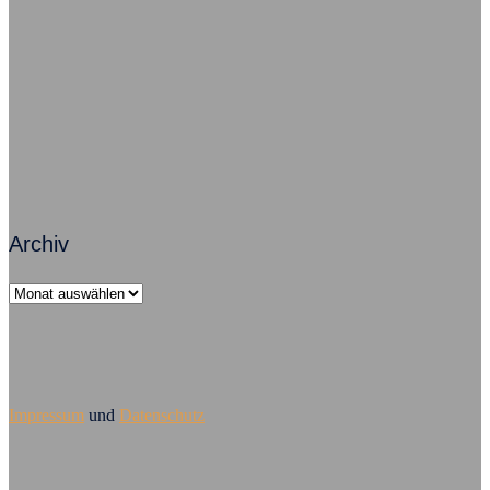
Zusammenarbeit macht Arbeit erfolgreich
Führungsversagen – Mobbing ist Chefsache
Archiv
Archiv
Impressum
und
Datenschutz