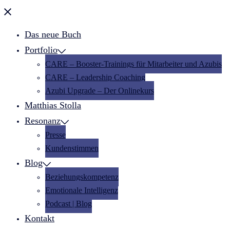
Menü
schließen
Das neue Buch
Portfolio
CARE – Booster-Trainings für Mitarbeiter und Azubis
CARE – Leadership Coaching
Azubi Upgrade – Der Onlinekurs
Matthias Stolla
Resonanz
Presse
Kundenstimmen
Blog
Beziehungskompetenz
Emotionale Intelligenz
Podcast | Blog
Kontakt