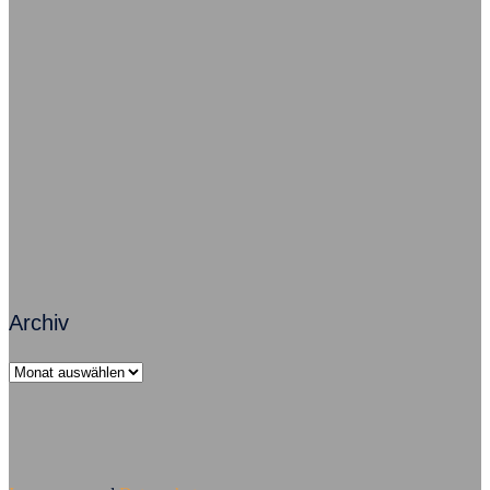
Freude im Job – So geht’s grundsätzlich
Zusammenarbeit macht Arbeit erfolgreich
Führungsversagen – Mobbing ist Chefsache
Archiv
Archiv