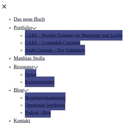
Menü
schließen
Das neue Buch
Portfolio
CARE – Booster-Trainings für Mitarbeiter und Azubis
CARE – Leadership Coaching
Azubi Upgrade – Der Onlinekurs
Matthias Stolla
Resonanz
Presse
Kundenstimmen
Blog
Beziehungskompetenz
Emotionale Intelligenz
Podcast | Blog
Kontakt