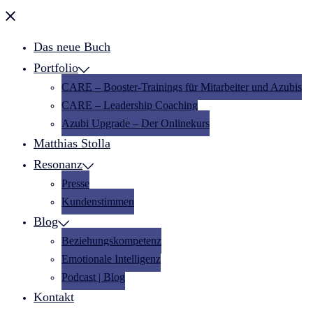
Menü
schließen
Das neue Buch
Portfolio
CARE – Booster-Trainings für Mitarbeiter und Azubis
CARE – Leadership Coaching
Azubi Upgrade – Der Onlinekurs
Matthias Stolla
Resonanz
Presse
Kundenstimmen
Blog
Beziehungskompetenz
Emotionale Intelligenz
Podcast | Blog
Kontakt