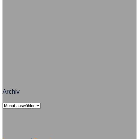
Freude im Job – So geht’s grundsätzlich
Zusammenarbeit macht Arbeit erfolgreich
Führungsversagen – Mobbing ist Chefsache
Archiv
Archiv