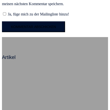
meinen nächsten Kommentar speichern.
Ja, füge mich zu der Mailingliste hinzu!
Artikel
Mit Angst zum Erfolg – Ein Kommentar
Beziehung ist alles, sagt Herr Neumann
Ausfallursache psychische Probleme