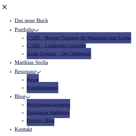
Menü
schließen
Das neue Buch
Portfolio
CARE – Booster-Trainings für Mitarbeiter und Azubis
CARE – Leadership Coaching
Azubi Upgrade – Der Onlinekurs
Matthias Stolla
Resonanz
Presse
Kundenstimmen
Blog
Beziehungskompetenz
Emotionale Intelligenz
Podcast | Blog
Kontakt