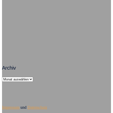
Freude im Job – So geht’s grundsätzlich
Zusammenarbeit macht Arbeit erfolgreich
Führungsversagen – Mobbing ist Chefsache
Archiv
Archiv
Impressum
und
Datenschutz