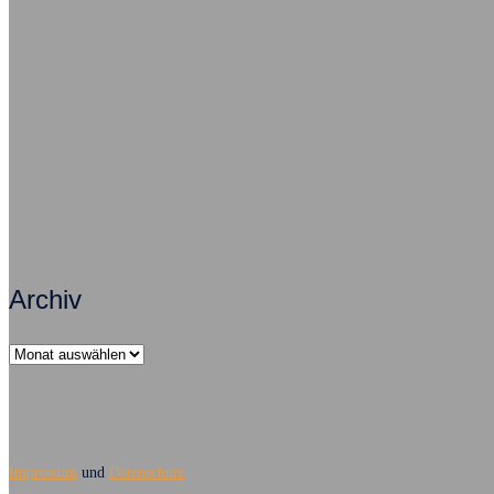
Psychisch krank – ein Fallbeispiel
Als Arb
Zusammenarbeit macht Arbeit erfolgreich
Archiv
Archiv
Impressum
und
Datenschutz