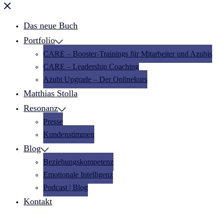
Menü
schließen
Das neue Buch
Portfolio
CARE – Booster-Trainings für Mitarbeiter und Azubis
CARE – Leadership Coaching
Azubi Upgrade – Der Onlinekurs
Matthias Stolla
Resonanz
Presse
Kundenstimmen
Blog
Beziehungskompetenz
Emotionale Intelligenz
Podcast | Blog
Kontakt