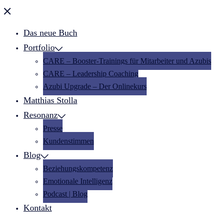
Menü
schließen
Das neue Buch
Portfolio
CARE – Booster-Trainings für Mitarbeiter und Azubis
CARE – Leadership Coaching
Azubi Upgrade – Der Onlinekurs
Matthias Stolla
Resonanz
Presse
Kundenstimmen
Blog
Beziehungskompetenz
Emotionale Intelligenz
Podcast | Blog
Kontakt