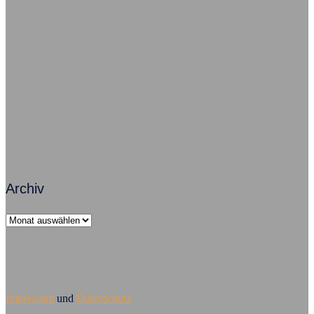
Freude im Job – So geht’s grundsätzlich
Zusammenarbeit macht Arbeit erfolgreich
Führungsversagen – Mobbing ist Chefsache
Archiv
Archiv
Impressum
und
Datenschutz