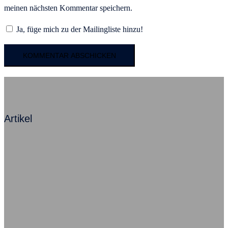
meinen nächsten Kommentar speichern.
Ja, füge mich zu der Mailingliste hinzu!
Artikel
Mit Angst zum Erfolg – Ein Kommentar
Beziehung ist alles, sagt Herr Neumann
Ausfallursache psychische Probleme