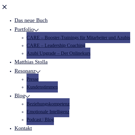
Menü
schließen
Das neue Buch
Portfolio
CARE – Booster-Trainings für Mitarbeiter und Azubis
CARE – Leadership Coaching
Azubi Upgrade – Der Onlinekurs
Matthias Stolla
Resonanz
Presse
Kundenstimmen
Blog
Beziehungskompetenz
Emotionale Intelligenz
Podcast | Blog
Kontakt