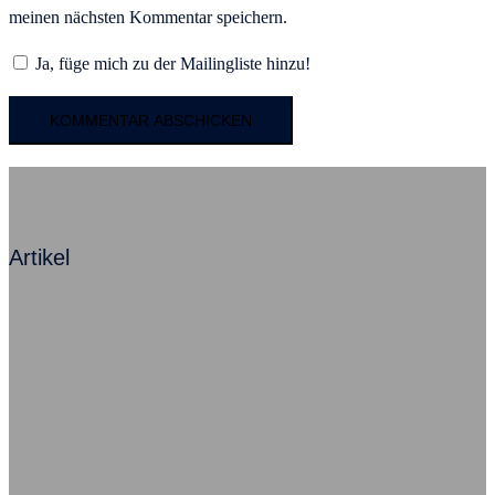
meinen nächsten Kommentar speichern.
Ja, füge mich zu der Mailingliste hinzu!
Artikel
Mit Angst zum Erfolg – Ein Kommentar
Beziehung ist alles, sagt Herr Neumann
Ausfallursache psychische Probleme