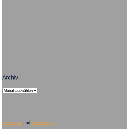
Freude im Job – So geht’s grundsätzlich
Zusammenarbeit macht Arbeit erfolgreich
Führungsversagen – Mobbing ist Chefsache
Archiv
Archiv
Impressum
und
Datenschutz