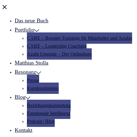
Menü
schließen
Das neue Buch
Portfolio
CARE – Booster-Trainings für Mitarbeiter und Azubis
CARE – Leadership Coaching
Azubi Upgrade – Der Onlinekurs
Matthias Stolla
Resonanz
Presse
Kundenstimmen
Blog
Beziehungskompetenz
Emotionale Intelligenz
Podcast | Blog
Kontakt