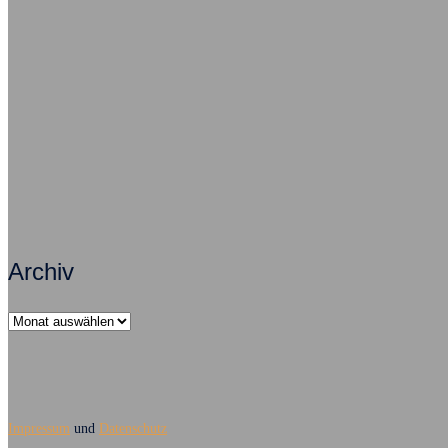
Psychisch krank – ein Fallbeispiel
Als Arb
Zusammenarbeit macht Arbeit erfolgreich
Archiv
Archiv
Impressum
und
Datenschutz