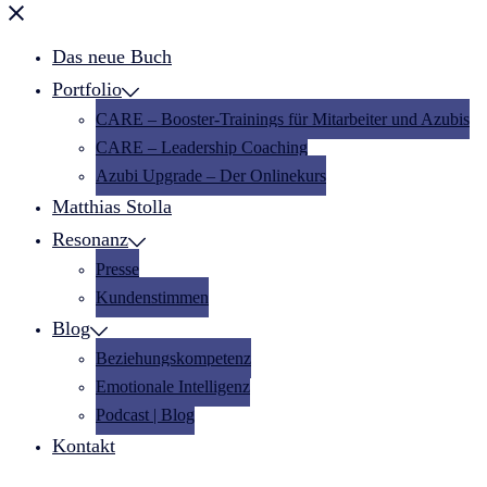
Menü
schließen
Das neue Buch
Portfolio
CARE – Booster-Trainings für Mitarbeiter und Azubis
CARE – Leadership Coaching
Azubi Upgrade – Der Onlinekurs
Matthias Stolla
Resonanz
Presse
Kundenstimmen
Blog
Beziehungskompetenz
Emotionale Intelligenz
Podcast | Blog
Kontakt