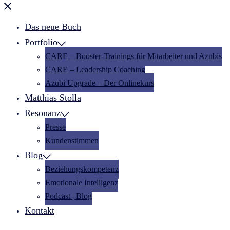
Menü
schließen
Das neue Buch
Portfolio
CARE – Booster-Trainings für Mitarbeiter und Azubis
CARE – Leadership Coaching
Azubi Upgrade – Der Onlinekurs
Matthias Stolla
Resonanz
Presse
Kundenstimmen
Blog
Beziehungskompetenz
Emotionale Intelligenz
Podcast | Blog
Kontakt