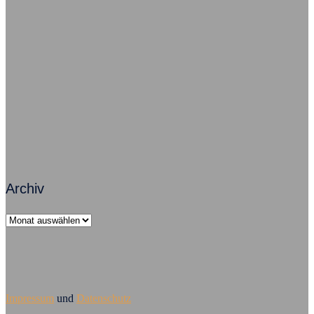
Freude im Job – So geht’s grundsätzlich
Zusammenarbeit macht Arbeit erfolgreich
Führungsversagen – Mobbing ist Chefsache
Archiv
Archiv
Impressum
und
Datenschutz