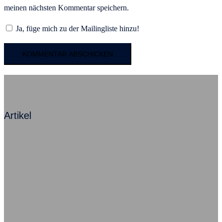
meinen nächsten Kommentar speichern.
Ja, füge mich zu der Mailingliste hinzu!
Artikel
Mit Angst zum Erfolg – Ein Kommentar
Beziehung ist alles, sagt Herr Neumann
Ausfallursache psychische Probleme