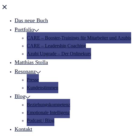
Menü
schließen
Das neue Buch
Portfolio
CARE – Booster-Trainings für Mitarbeiter und Azubis
CARE – Leadership Coaching
Azubi Upgrade – Der Onlinekurs
Matthias Stolla
Resonanz
Presse
Kundenstimmen
Blog
Beziehungskompetenz
Emotionale Intelligenz
Podcast | Blog
Kontakt