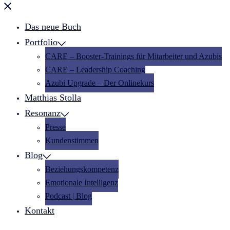
Menü
schließen
Das neue Buch
Portfolio
CARE – Booster-Trainings für Mitarbeiter und Azubis
CARE – Leadership Coaching
Azubi Upgrade – Der Onlinekurs
Matthias Stolla
Resonanz
Presse
Kundenstimmen
Blog
Beziehungskompetenz
Emotionale Intelligenz
Podcast | Blog
Kontakt