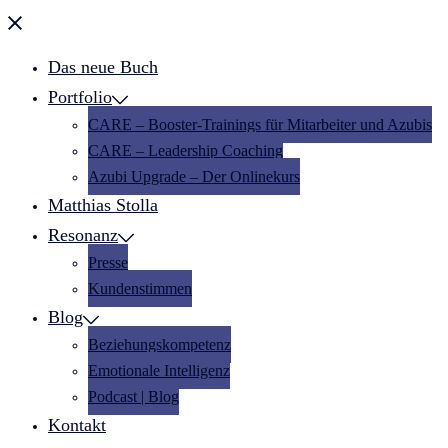
Menü
schließen
Das neue Buch
Portfolio
CARE – Booster-Trainings für Mitarbeiter und Azubis
CARE – Leadership Coaching
Azubi Upgrade – Der Onlinekurs
Matthias Stolla
Resonanz
Presse
Kundenstimmen
Blog
Beziehungskompetenz
Emotionale Intelligenz
Podcast | Blog
Kontakt