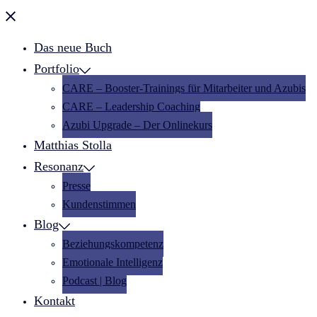
Menü
schließen
Das neue Buch
Portfolio
CARE – Booster-Trainings für Mitarbeiter und Azubis
CARE – Leadership Coaching
Azubi Upgrade – Der Onlinekurs
Matthias Stolla
Resonanz
Presse
Kundenstimmen
Blog
Beziehungskompetenz
Emotionale Intelligenz
Podcast | Blog
Kontakt