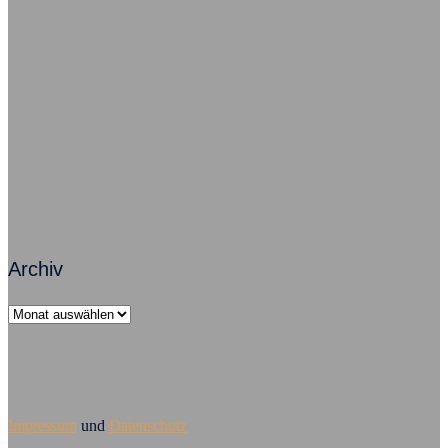
Freude im Job – So geht’s grundsätzlich
Zusammenarbeit macht Arbeit erfolgreich
Führungsversagen – Mobbing ist Chefsache
Archiv
Archiv
Impressum
und
Datenschutz