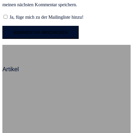
meinen nächsten Kommentar speichern.
Ja, füge mich zu der Mailingliste hinzu!
Artikel
Mit Angst zum Erfolg – Ein Kommentar
Beziehung ist alles, sagt Herr Neumann
Ausfallursache psychische Probleme