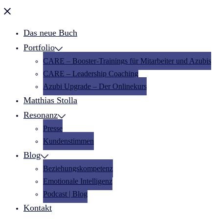
Menü
schließen
Das neue Buch
Portfolio
CARE – Booster-Trainings für Mitarbeiter und Azubis
CARE – Leadership Coaching
Azubi Upgrade – Der Onlinekurs
Matthias Stolla
Resonanz
Presse
Kundenstimmen
Blog
Beziehungskompetenz
Emotionale Intelligenz
Podcast | Blog
Kontakt