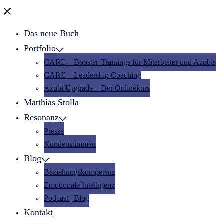
Menü
schließen
Das neue Buch
Portfolio
CARE – Booster-Trainings für Mitarbeiter und Azubis
CARE – Leadership Coaching
Azubi Upgrade – Der Onlinekurs
Matthias Stolla
Resonanz
Presse
Kundenstimmen
Blog
Beziehungskompetenz
Emotionale Intelligenz
Podcast | Blog
Kontakt