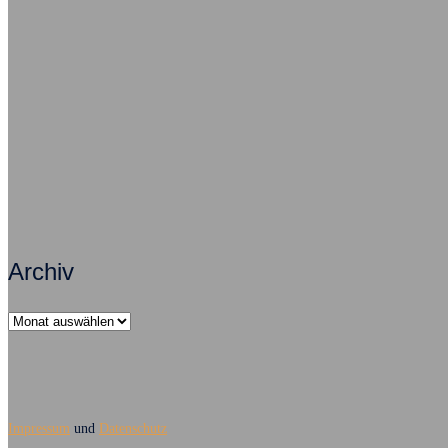
Psychisch krank – ein Fallbeispiel
Als Arb
Zusammenarbeit macht Arbeit erfolgreich
Archiv
Archiv
Impressum
und
Datenschutz