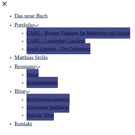
Menü
schließen
Das neue Buch
Portfolio
CARE – Booster-Trainings für Mitarbeiter und Azubis
CARE – Leadership Coaching
Azubi Upgrade – Der Onlinekurs
Matthias Stolla
Resonanz
Presse
Kundenstimmen
Blog
Beziehungskompetenz
Emotionale Intelligenz
Podcast | Blog
Kontakt