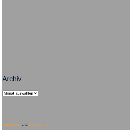
Psychisch krank – ein Fallbeispiel
Als Arb
Zusammenarbeit macht Arbeit erfolgreich
Archiv
Archiv
Impressum
und
Datenschutz