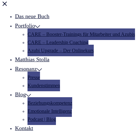
Menü
schließen
Das neue Buch
Portfolio
CARE – Booster-Trainings für Mitarbeiter und Azubis
CARE – Leadership Coaching
Azubi Upgrade – Der Onlinekurs
Matthias Stolla
Resonanz
Presse
Kundenstimmen
Blog
Beziehungskompetenz
Emotionale Intelligenz
Podcast | Blog
Kontakt