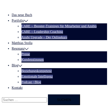
Zum
Inhalt
Das neue Buch
springen
Portfolio
CARE – Booster-Trainings für Mitarbeiter und Azubis
CARE – Leadership Coaching
Azubi Upgrade – Der Onlinekurs
Matthias Stolla
Resonanz
Presse
Kundenstimmen
Blog
Beziehungskompetenz
Emotionale Intelligenz
Podcast | Blog
Kontakt
Suchen
nach: