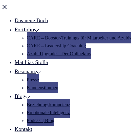
Menü
schließen
Das neue Buch
Portfolio
CARE – Booster-Trainings für Mitarbeiter und Azubis
CARE – Leadership Coaching
Azubi Upgrade – Der Onlinekurs
Matthias Stolla
Resonanz
Presse
Kundenstimmen
Blog
Beziehungskompetenz
Emotionale Intelligenz
Podcast | Blog
Kontakt