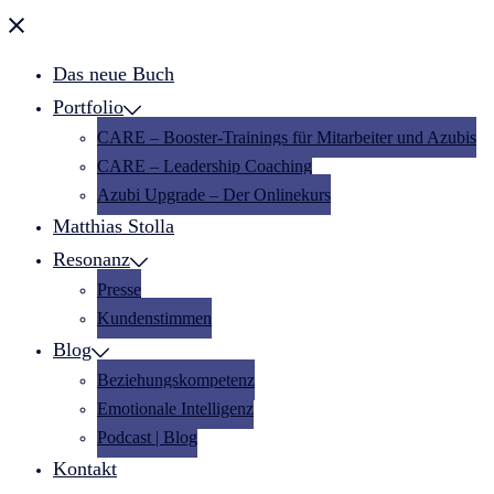
Menü
schließen
Das neue Buch
Portfolio
CARE – Booster-Trainings für Mitarbeiter und Azubis
CARE – Leadership Coaching
Azubi Upgrade – Der Onlinekurs
Matthias Stolla
Resonanz
Presse
Kundenstimmen
Blog
Beziehungskompetenz
Emotionale Intelligenz
Podcast | Blog
Kontakt