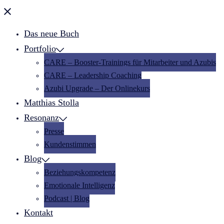
Menü
schließen
Das neue Buch
Portfolio
CARE – Booster-Trainings für Mitarbeiter und Azubis
CARE – Leadership Coaching
Azubi Upgrade – Der Onlinekurs
Matthias Stolla
Resonanz
Presse
Kundenstimmen
Blog
Beziehungskompetenz
Emotionale Intelligenz
Podcast | Blog
Kontakt