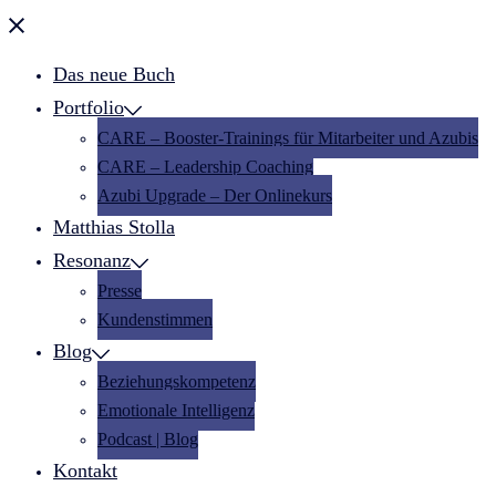
Menü
schließen
Das neue Buch
Portfolio
CARE – Booster-Trainings für Mitarbeiter und Azubis
CARE – Leadership Coaching
Azubi Upgrade – Der Onlinekurs
Matthias Stolla
Resonanz
Presse
Kundenstimmen
Blog
Beziehungskompetenz
Emotionale Intelligenz
Podcast | Blog
Kontakt