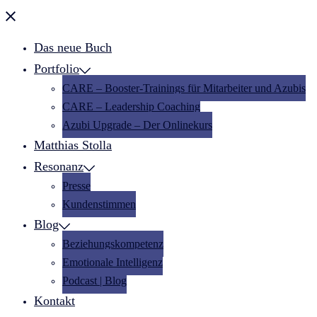
Menü
schließen
Das neue Buch
Portfolio
CARE – Booster-Trainings für Mitarbeiter und Azubis
CARE – Leadership Coaching
Azubi Upgrade – Der Onlinekurs
Matthias Stolla
Resonanz
Presse
Kundenstimmen
Blog
Beziehungskompetenz
Emotionale Intelligenz
Podcast | Blog
Kontakt