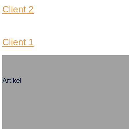
Client 2
Client 1
Artikel
Mit Angst zum Erfolg – Ein Kommentar
Be
Warum Azubis heute depressiv werden
Di