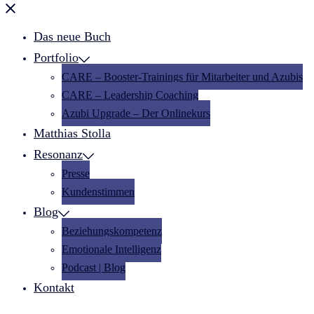
Menü
schließen
Das neue Buch
Portfolio
CARE – Booster-Trainings für Mitarbeiter und Azubis
CARE – Leadership Coaching
Azubi Upgrade – Der Onlinekurs
Matthias Stolla
Resonanz
Presse
Kundenstimmen
Blog
Beziehungskompetenz
Emotionale Intelligenz
Podcast | Blog
Kontakt