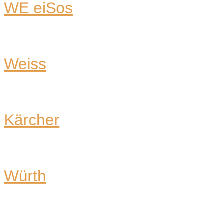
WE eiSos
Weiss
Kärcher
Würth