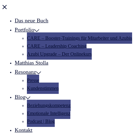
Menü
schließen
Das neue Buch
Portfolio
CARE – Booster-Trainings für Mitarbeiter und Azubis
CARE – Leadership Coaching
Azubi Upgrade – Der Onlinekurs
Matthias Stolla
Resonanz
Presse
Kundenstimmen
Blog
Beziehungskompetenz
Emotionale Intelligenz
Podcast | Blog
Kontakt