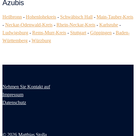
Azubis
Heilbronn
-
Hohenlohekreis
-
Schwäbisch Hall
-
Main-Tauber-Kreis
-
Neckar-Odenwald-Kreis
-
Rhein-Neckar-Kreis
-
Karlsruhe
-
Ludwigsburg
-
Rems-Murr-Kreis
-
Stuttgart
-
Göppingen
-
Baden-
Württemberg
-
Würzburg
Nehmen Sie Kontakt auf
Impressum
Datenschutz
© 2026 Matthias Stolla