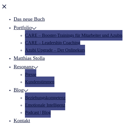
Menü
schließen
Das neue Buch
Portfolio
CARE – Booster-Trainings für Mitarbeiter und Azubis
CARE – Leadership Coaching
Azubi Upgrade – Der Onlinekurs
Matthias Stolla
Resonanz
Presse
Kundenstimmen
Blog
Beziehungskompetenz
Emotionale Intelligenz
Podcast | Blog
Kontakt