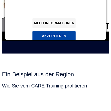
zu Ihren Aktivitäten sammeln. Bitte lesen Sie die Details
durch und stimmen Sie der Nutzung des Service zu,
um dieses Video anzusehen.
MEHR INFORMATIONEN
AKZEPTIEREN
Powered by
Usercentrics Consent Management
Platform
Ein Beispiel aus der Region
Wie Sie vom CARE Training profitieren