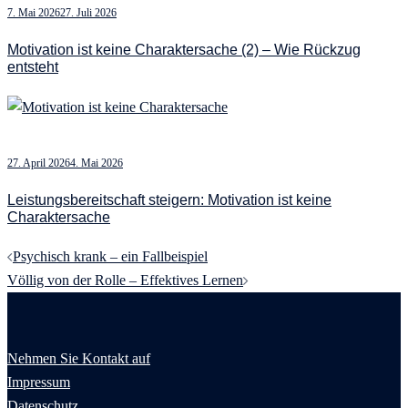
7. Mai 2026
27. Juli 2026
Motivation ist keine Charaktersache (2) – Wie Rückzug
entsteht
27. April 2026
4. Mai 2026
Leistungsbereitschaft steigern: Motivation ist keine
Charaktersache
Beitragsnavigation
Psychisch krank – ein Fallbeispiel
Völlig von der Rolle – Effektives Lernen
Nehmen Sie Kontakt auf
Impressum
Datenschutz