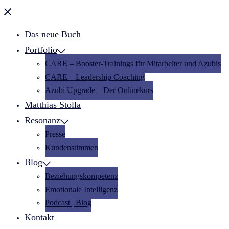
Menü
schließen
Das neue Buch
Portfolio
CARE – Booster-Trainings für Mitarbeiter und Azubis
CARE – Leadership Coaching
Azubi Upgrade – Der Onlinekurs
Matthias Stolla
Resonanz
Presse
Kundenstimmen
Blog
Beziehungskompetenz
Emotionale Intelligenz
Podcast | Blog
Kontakt