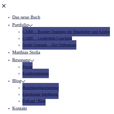
Menü
schließen
Das neue Buch
Portfolio
CARE – Booster-Trainings für Mitarbeiter und Azubis
CARE – Leadership Coaching
Azubi Upgrade – Der Onlinekurs
Matthias Stolla
Resonanz
Presse
Kundenstimmen
Blog
Beziehungskompetenz
Emotionale Intelligenz
Podcast | Blog
Kontakt