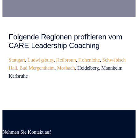
Folgende Regionen profitieren vom
CARE Leadership Coaching
Stuttgart
,
Ludwigsburg
,
Heilbronn
,
Hohenlohe
,
Schwäbisch
Hall,
Bad Mergentheim
,
Mosbach
, Heidelberg, Mannheim,
Karlsruhe
Nehmen Sie Kontakt auf