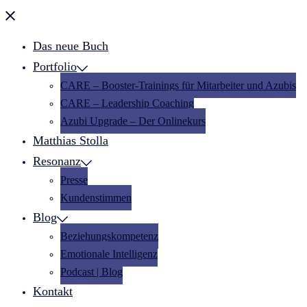
Menü
schließen
Das neue Buch
Portfolio
CARE – Booster-Trainings für Mitarbeiter und Azubis
CARE – Leadership Coaching
Azubi Upgrade – Der Onlinekurs
Matthias Stolla
Resonanz
Presse
Kundenstimmen
Blog
Beziehungskompetenz
Emotionale Intelligenz
Podcast | Blog
Kontakt