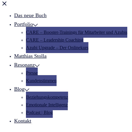
Menü
schließen
Das neue Buch
Portfolio
CARE – Booster-Trainings für Mitarbeiter und Azubis
CARE – Leadership Coaching
Azubi Upgrade – Der Onlinekurs
Matthias Stolla
Resonanz
Presse
Kundenstimmen
Blog
Beziehungskompetenz
Emotionale Intelligenz
Podcast | Blog
Kontakt