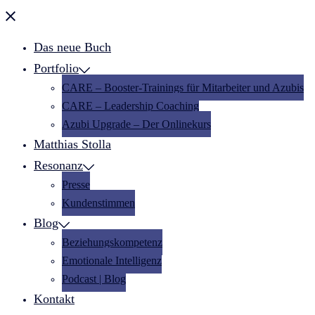
Menü
schließen
Das neue Buch
Portfolio
CARE – Booster-Trainings für Mitarbeiter und Azubis
CARE – Leadership Coaching
Azubi Upgrade – Der Onlinekurs
Matthias Stolla
Resonanz
Presse
Kundenstimmen
Blog
Beziehungskompetenz
Emotionale Intelligenz
Podcast | Blog
Kontakt