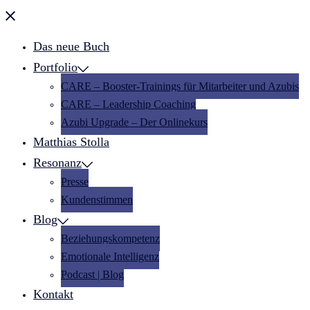
Menü
schließen
Das neue Buch
Portfolio
CARE – Booster-Trainings für Mitarbeiter und Azubis
CARE – Leadership Coaching
Azubi Upgrade – Der Onlinekurs
Matthias Stolla
Resonanz
Presse
Kundenstimmen
Blog
Beziehungskompetenz
Emotionale Intelligenz
Podcast | Blog
Kontakt